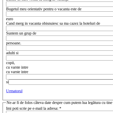
Bugetul meu orientativ pentru o vacanta este de
euro
Cand merg in vacanta obisnuiesc sa ma cazez la hoteluri de
Suntem un grup de
persoane.
adulti si
Adulti
copii,
Copii
cu varste intre
cu varste intre
si
Cu varste 2
Urmatorul
Ne-ar fi de folos câteva date despre cum putem lua legătura cu tine
Imi poti scrie pe e-mail la adresa:
*