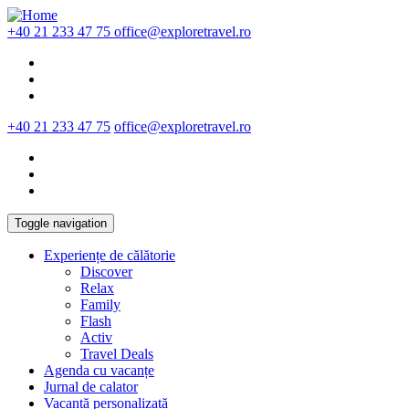
Skip to main content
+40 21 233 47 75
office@exploretravel.ro
+40 21 233 47 75
office@exploretravel.ro
Toggle navigation
Experiențe de călătorie
Discover
Relax
Family
Flash
Activ
Travel Deals
Agenda cu vacanțe
Jurnal de calator
Vacanță personalizată