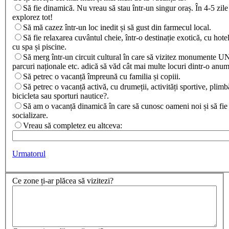
Să fie dinamică. Nu vreau să stau într-un singur oraș. În 4-5 zile
explorez tot!
Să mă cazez într-un loc inedit și să gust din farmecul local.
Să fie relaxarea cuvântul cheie, într-o destinație exotică, cu hotel
cu spa și piscine.
Să merg într-un circuit cultural în care să vizitez monumente
parcuri naționale etc. adică să văd cât mai multe locuri dintr-o anum
Să petrec o vacanță împreună cu familia și copiii.
Să petrec o vacanță activă, cu drumeții, activități sportive, plimb
bicicleta sau sporturi nautice?.
Să am o vacanță dinamică în care să cunosc oameni noi și să fie
socializare.
Vreau să completez eu altceva:
Imi doresc altceva de la vacanta
Urmatorul
Ce zone ți-ar plăcea să vizitezi?