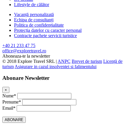
Lifestyle de călător
Vacanță personalizată
Echipa de consultanți
Politica de confidențialitate
Protecția datelor cu caracter personal
Contracte pachete servicii turistice
+40 21 233 47 75
office@exploretravel.ro
Aboneaza-te la newsletter
© 2018 Explore Travel SRL |
ANPC
Brevet de turism
Licență de
turism
Asigurare in cazul insolventei si falimentului
Abonare Newsletter
×
Nume*
Prenume*
Email*