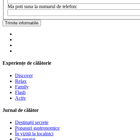
Ma poti suna la numarul de telefon:
Trimite informatiile
Experiențe de călătorie
Discover
Relax
Family
Flash
Activ
Jurnal de călător
Destinații secrete
Popasuri gastronomice
În vizită la localnici
De neratat